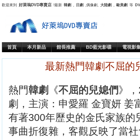
好萊塢DVD專賣店
歡迎來到
!最新
韓劇
,
日劇
,偶像劇,
大陸劇
,
歐美劇
等
D
首頁
本月新品
館長推薦
BD藍光影碟
電視影
最新熱門韓劇不屈的
熱門
韓劇
《
不屈的兒媳們
》，
劇，主演：申愛羅 金寶妍 姜
有著300年歷史的金氏家族
事曲折復雜，客觀反映了當社