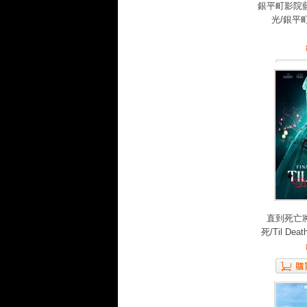
銀平町影院
光/銀平
直到死亡
死/Til Death