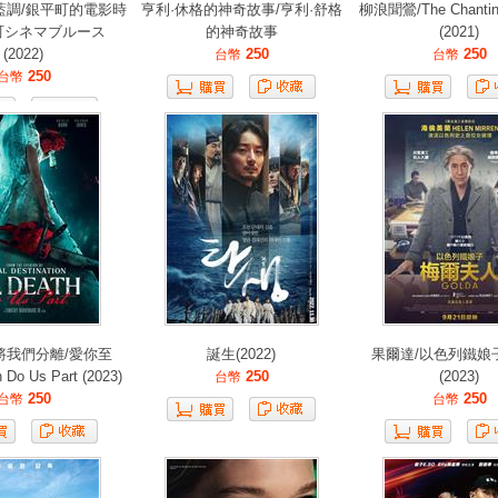
藍調/銀平町的電影時
亨利·休格的神奇故事/亨利·舒格
柳浪聞鶯/The Chanting
町シネマブルース
的神奇故事
(2021)
(2022)
250
250
台幣
台幣
250
台幣
將我們分離/愛你至
誕生(2022)
果爾達/以色列鐵娘子/
 Do Us Part (2023)
250
(2023)
台幣
250
250
台幣
台幣