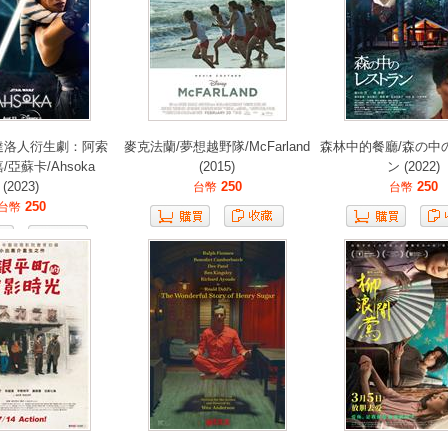
達洛人衍生劇：阿索
麥克法蘭/夢想越野隊/McFarland
森林中的餐廳/森の中
/亞蘇卡/Ahsoka
(2015)
ン (2022)
(2023)
250
250
台幣
台幣
250
台幣