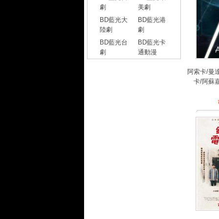
劇
美劇
BD藍光大
BD藍光港
陸劇
劇
BD藍光台
BD藍光卡
劇
通動漫
阿索卡/曼
卡/阿蘇嘉