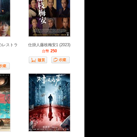
のレストラ
仕掛人藤枝梅安1 (2023)
250
台幣