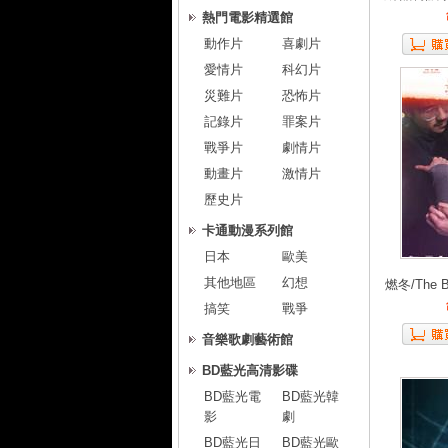
熱門電影精選館
動作片
喜劇片
愛情片
科幻片
災難片
恐怖片
記錄片
罪案片
戰爭片
劇情片
動畫片
激情片
歷史片
卡通動漫系列館
日本
歐美
其他地區
幻想
燃冬/The Br
搞笑
戰爭
音樂歌劇藝術館
BD藍光高清影碟
BD藍光電
BD藍光韓
影
劇
BD藍光日
BD藍光歐