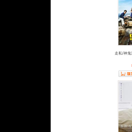
走私/神鬼海