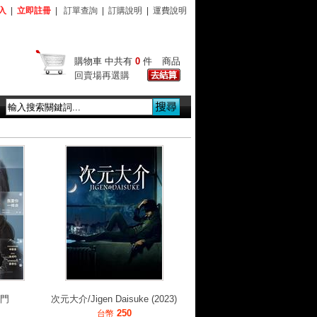
入
|
立即註冊
|
訂單查詢
|
訂購說明
|
運費說明
購物車
中共有
0
件
商品
回賣場再選購
開門
次元大介/Jigen Daisuke (2023)
250
台幣