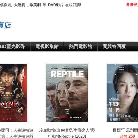
會員登
,偶像劇,
大陸劇
,
歐美劇
等
DVD影片
在線訂購!
BD藍光影碟
電視影集館
熱門電影館
問與答回覆
/開司：人生逆轉遊
冷血動物/血色蛻變/卑鄙之人/爬
目標/千萬別
示錄：人生逆轉遊戲
行動物/Reptile (2023)
250
台幣