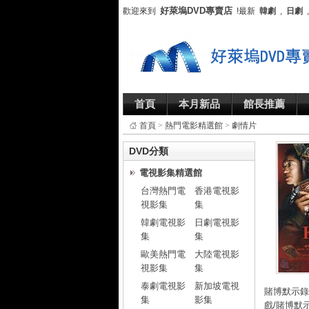
好萊塢DVD專賣店
歡迎來到
!最新
韓劇
,
日劇
首頁
本月新品
館長推薦
首頁
>
熱門電影精選館
>
劇情片
DVD分類
電視影集精選館
台灣熱門電
香港電視影
視影集
集
韓劇電視影
日劇電視影
集
集
歐美熱門電
大陸電視影
視影集
集
泰劇電視影
新加坡電視
賭博默示錄
集
影集
戲/賭博默