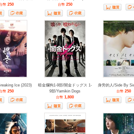
250
250
台幣
台幣
eaking Ice (2023)
暗金爛狗1-9部/闇金ドッグス 1-
身旁的人/Side By Sid
250
9部/Yamikin Dogs
250
台幣
台幣
1,800
台幣