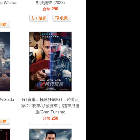
 Willows
對決無聲 (2023)
250
台幣
Golda
GT賽車：極速狂飆/GT：跨界玩
家/GT賽車/頭號賽車手/跑車浪漫
旅/Gran Turismo
250
台幣