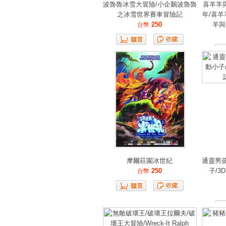
波魯魯冰雪大冒險/小企鵝波魯魯
喜羊羊
之冰雪世界賽車冒險記
年/喜羊
250
羊與
台幣
摩爾莊園冰世紀
通靈男
250
子/3
台幣