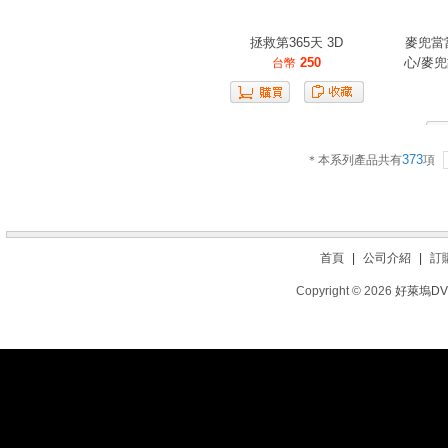
拯救第365天 3D
麥兜當
250
心/麥兜故
台幣
373
＊本系列產品共有
項
首頁
|
公司介紹
|
訂
Copyright © 2026
好萊塢D