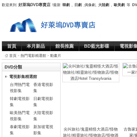
好萊塢DVD專賣店
歡迎來到
!最新
韓劇
,
日劇
,偶像劇,
大陸劇
,
歐美劇
等
D
首頁
本月新品
館長推薦
BD藍光影碟
電視影
首頁
>
熱門電影精選館
>
動畫片
DVD分類
電視影集精選館
台灣熱門電
香港電視影
視影集
集
韓劇電視影
日劇電視影
集
集
歐美熱門電
大陸電視影
視影集
集
泰劇電視影
新加坡電視
尖叫旅社/鬼靈精怪大酒店/怪物
古魯家
集
影集
旅社/精靈旅社/怪物旅店/怪物酒
家/瘋