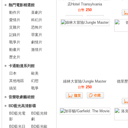
店Hotel Transylvania
熱門電影精選館
250
台幣
動作片
喜劇片
愛情片
科幻片
災難片
恐怖片
記錄片
罪案片
戰爭片
劇情片
動畫片
激情片
歷史片
卡通動漫系列館
日本
歐美
其他地區
幻想
綠林大冒險/Jungle Master
德里歷
250
台幣
搞笑
戰爭
音樂歌劇藝術館
BD藍光高清影碟
BD藍光電
BD藍光韓
影
劇
BD藍光日
BD藍光歐