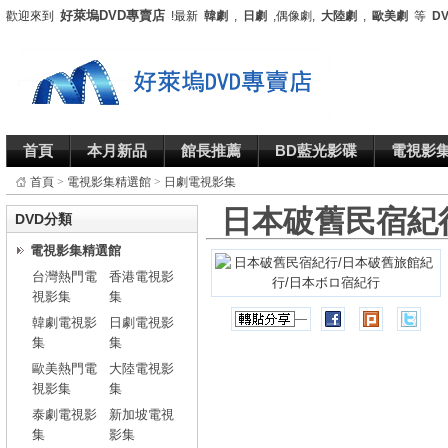
好萊塢DVD專賣店
歡迎來到
!最新
韓劇
,
日劇
,偶像劇,
大陸劇
,
歐美劇
等
D
首頁
本月新品
館長推薦
BD藍光影碟
電視影
首頁
>
電視影集精選館
>
日劇電視影集
日本破舊民宿紀
DVD分類
電視影集精選館
台灣熱門電
香港電視影
視影集
集
韓劇電視影
日劇電視影
集
集
歐美熱門電
大陸電視影
視影集
集
泰劇電視影
新加坡電視
集
影集