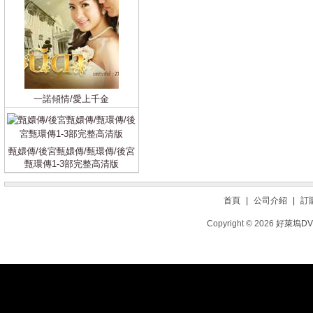
一諾傾情/愛上千金
甄嬛傳/後宮甄嬛傳/甄環傳/後宮
甄環傳1-3部完整高清版
首頁
|
公司介紹
|
訂
Copyright © 2026
好萊塢D