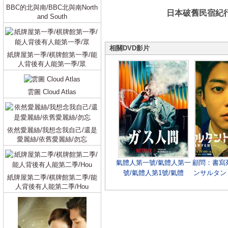
BBC的北與南/BBC北與南North
日本破舊民宿紀行
and South
相關DVD影片
紙牌屋第一季/棋牌館第一季/能
人背後有人能第一季/眾
雲圖 Cloud Atlas
依然愛麗絲/我想念我自己/還是
愛麗絲/依舊愛麗絲/勿忘
氣體人第一號/氣體人第一
顧問：書寫
號/氣體人第1號/氣體
ンサルタン
紙牌屋第二季/棋牌館第二季/能
人/Human Vapor/ガス人
する男― 
人背後有人能第二季/Hou
間 (2026)