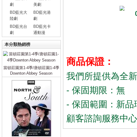
劇
美劇
BD藍光大
BD藍光港
陸劇
劇
BD藍光台
BD藍光卡
劇
通動漫
本分類熱銷榜
商品保證：
當頓莊園第1-4季/唐頓莊園1-4季
Downton Abbey Season
我們所提供為全
- 保固期限：無
- 保固範圍：新品
顧客諮詢服務中