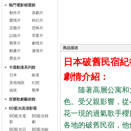
熱門電影精選館
動作片
喜劇片
愛情片
科幻片
災難片
恐怖片
記錄片
罪案片
戰爭片
劇情片
商品描述
動畫片
激情片
歷史片
日本破舊民宿紀
卡通動漫系列館
劇情介紹：
日本
歐美
其他地區
幻想
隨著高層公寓和大
搞笑
戰爭
音樂歌劇藝術館
色。受父親影響，從
BD藍光高清影碟
花一現的過氣歌手櫻
BD藍光電
BD藍光韓
影
劇
各地的破舊民宿，他
BD藍光日
BD藍光歐