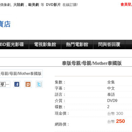
會員登
,偶像劇,
大陸劇
,
歐美劇
等
DVD影片
在線訂購!
BD藍光影碟
電視影集館
熱門電影館
問與答回覆
泰版母親/母親/Mother泰國版
集數：
全集
字幕：
中文
語言：
泰語
介質：
DVD9
碟數：
2
現金價：
300
台幣
250
台幣
網路價：