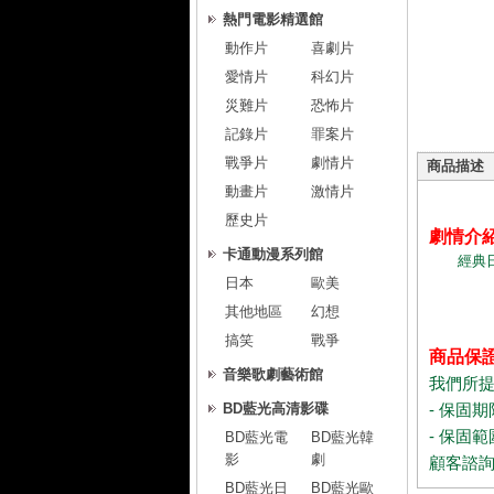
熱門電影精選館
動作片
喜劇片
愛情片
科幻片
災難片
恐怖片
記錄片
罪案片
戰爭片
劇情片
商品描述
動畫片
激情片
歷史片
劇情介
卡通動漫系列館
經典日劇
日本
歐美
其他地區
幻想
搞笑
戰爭
商品保
音樂歌劇藝術館
我們所
BD藍光高清影碟
- 保固
- 保固
BD藍光電
BD藍光韓
影
劇
顧客諮
BD藍光日
BD藍光歐