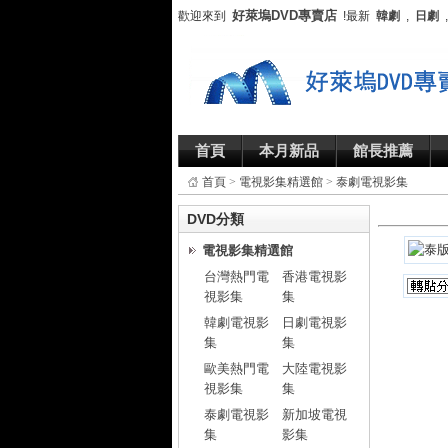
好萊塢DVD專賣店
歡迎來到
!最新
韓劇
,
日劇
首頁
本月新品
館長推薦
首頁
>
電視影集精選館
>
泰劇電視影集
DVD分類
電視影集精選館
台灣熱門電
香港電視影
視影集
集
韓劇電視影
日劇電視影
集
集
歐美熱門電
大陸電視影
視影集
集
泰劇電視影
新加坡電視
集
影集