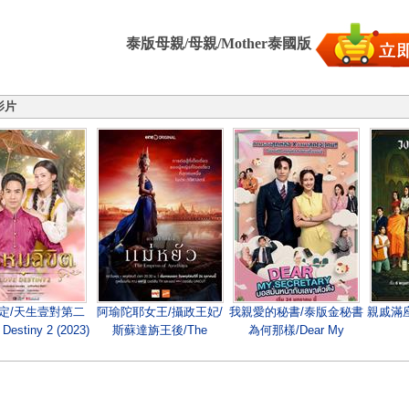
泰版母親/母親/Mother泰國版
影片
定/天生壹對第二
阿瑜陀耶女王/攝政王妃/
我親愛的秘書/泰版金秘書
親戚滿座/R
Destiny 2 (2023)
斯蘇達旃王後/The
為何那樣/Dear My
Empress of Ayodhaya
Secretary
(2024)