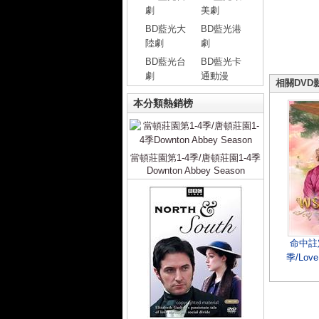
劇
美劇
BD藍光大
BD藍光港
陸劇
劇
BD藍光台
BD藍光卡
劇
通動漫
相關DVD
本分類熱銷榜
當頓莊園第1-4季/唐頓莊園1-4季
Downton Abbey Season
命中註
季/Love 