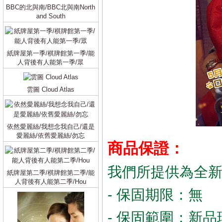
BBC的北與南/BBC北與南North
and South
紙牌屋第一季/棋牌館第一季/能
人背後有人能第一季/眾
雲圖 Cloud Atlas
依然愛麗絲/我想念我自己/還是
愛麗絲/依舊愛麗絲/勿忘
商品保證：
我們所提供為全
紙牌屋第二季/棋牌館第二季/能
人背後有人能第二季/Hou
- 保固期限：無
- 保固範圍：新品