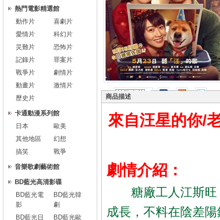
熱門電影精選館
動作片
喜劇片
愛情片
科幻片
災難片
恐怖片
記錄片
罪案片
戰爭片
劇情片
動畫片
激情片
商品描述
歷史片
卡通動漫系列館
來自汪星的你/老爸
日本
歐美
其他地區
幻想
搞笑
戰爭
劇情介紹：
音樂歌劇藝術館
BD藍光高清影碟
糖廠工人江斯旺（郭
BD藍光電
BD藍光韓
影
劇
成長，不料在陰差陽
BD藍光日
BD藍光歐