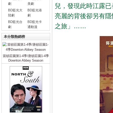
劇
美劇
兒，發現此時江露已
BD藍光大
BD藍光港
亮麗的背後卻另有隱
陸劇
劇
BD藍光台
BD藍光卡
之旅」……
劇
通動漫
本分類熱銷榜
當頓莊園第1-4季/唐頓莊園1-4季
Downton Abbey Season