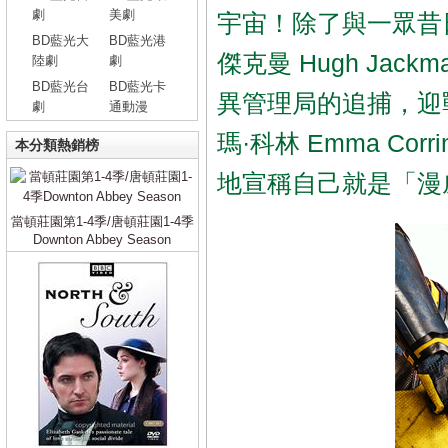
劇
美劇
宇宙！除了與一眾昔
BD藍光大
BD藍光港
傑克曼 Hugh Ja
陸劇
劇
BD藍光台
BD藍光卡
異管理局的追捕，迎
劇
通動漫
瑪·科林 Emma C
本分類熱銷榜
地宣稱自己就是「漫
當頓莊園第1-4季/唐頓莊園1-4季
Downton Abbey Season