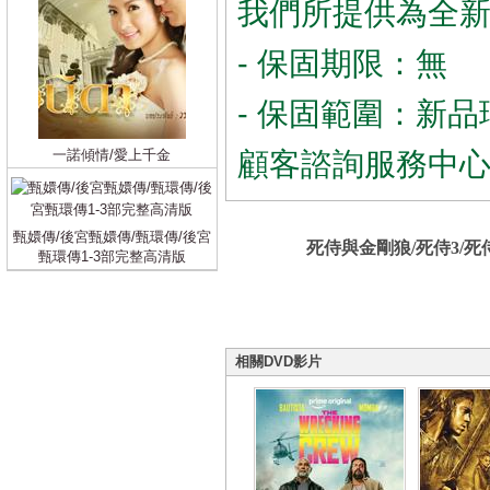
我們所提供為全
- 保固期限：無
- 保固範圍：新品
一諾傾情/愛上千金
顧客諮詢服務中
甄嬛傳/後宮甄嬛傳/甄環傳/後宮
死侍與金剛狼/死侍3/死侍
甄環傳1-3部完整高清版
相關DVD影片