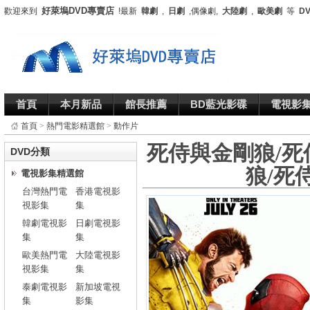
好萊塢DVD專賣店
歡迎來到
!最新
韓劇
,
日劇
,偶像劇,
大陸劇
,
歐美劇
等
D
首頁
本月新品
館長推薦
BD藍光影碟
電視影
首頁
>
熱門電影精選館
>
動作片
死侍與金剛狼/死
DVD分類
狼/死侍
電視影集精選館
台灣熱門電
香港電視影
視影集
集
韓劇電視影
日劇電視影
集
集
歐美熱門電
大陸電視影
視影集
集
泰劇電視影
新加坡電視
集
影集