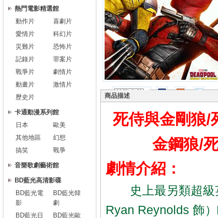
熱門電影精選館
動作片
喜劇片
愛情片
科幻片
災難片
恐怖片
記錄片
罪案片
戰爭片
劇情片
動畫片
激情片
商品描述
歷史片
卡通動漫系列館
死侍與金剛狼/
日本
歐美
其他地區
幻想
金鋼狼/死
搞笑
戰爭
劇情介紹：
音樂歌劇藝術館
BD藍光高清影碟
史上最另類超級英
BD藍光電
BD藍光韓
影
劇
Ryan Reynol
BD藍光日
BD藍光歐