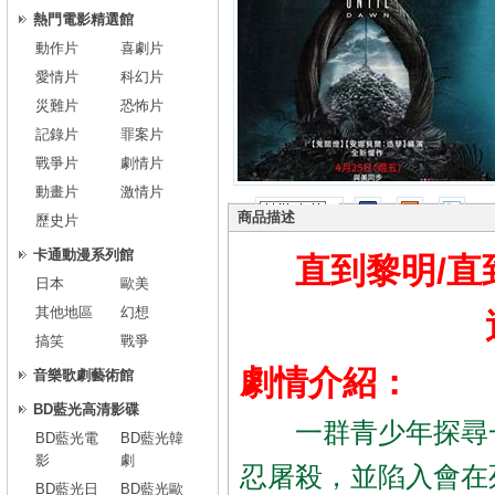
熱門電影精選館
動作片
喜劇片
愛情片
科幻片
災難片
恐怖片
記錄片
罪案片
戰爭片
劇情片
動畫片
激情片
商品描述
歷史片
卡通動漫系列館
直到黎明/直到
日本
歐美
其他地區
幻想
搞笑
戰爭
劇情介紹：
音樂歌劇藝術館
BD藍光高清影碟
一群青少年探尋一
BD藍光電
BD藍光韓
影
劇
忍屠殺，並陷入會在
BD藍光日
BD藍光歐