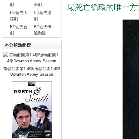
劇
美劇
場死亡循環的唯一方
BD藍光大
BD藍光港
陸劇
劇
BD藍光台
BD藍光卡
劇
通動漫
本分類熱銷榜
當頓莊園第1-4季/唐頓莊園1-4季
Downton Abbey Season