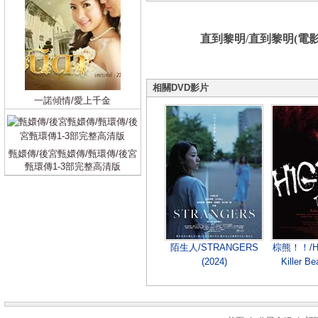
直到黎明/直到黎明(電影版)/U
相關DVD影片
一諾傾情/愛上千金
甄嬛傳/後宮甄嬛傳/甄環傳/後宮
甄環傳1-3部完整高清版
陌生人/STRANGERS
棕熊！！/Hig
(2024)
Killer 
(2