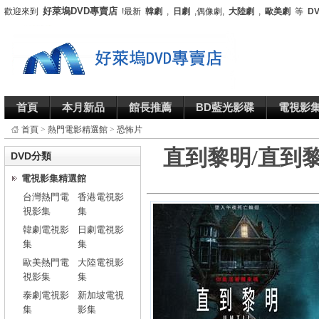
好萊塢DVD專賣店
歡迎來到
!最新
韓劇
,
日劇
,偶像劇,
大陸劇
,
歐美劇
等
D
首頁
本月新品
館長推薦
BD藍光影碟
電視影
首頁
>
熱門電影精選館
>
恐怖片
直到黎明/直到黎明(
DVD分類
電視影集精選館
台灣熱門電
香港電視影
視影集
集
韓劇電視影
日劇電視影
集
集
歐美熱門電
大陸電視影
視影集
集
泰劇電視影
新加坡電視
集
影集