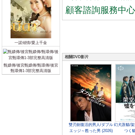
顧客諮詢服務中
一諾傾情/愛上千金
相關DVD影片
甄嬛傳/後宮甄嬛傳/甄環傳/後宮
甄環傳1-3部完整高清版
雙刃劍復活的男人/ダブル
幻犬誑貓/
エッジ～甦った男 (2026)
つく貓 