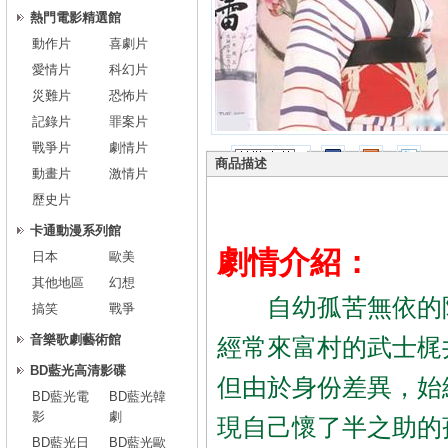
熱門電影精選館
動作片
喜劇片
愛情片
科幻片
災難片
恐怖片
記錄片
罪案片
戰爭片
劇情片
商品描述
動畫片
激情片
歷史片
卡通動漫系列館
劇情介紹：
日本
歐美
其他地區
幻想
自幼孤苦無依的阿
搞笑
戰爭
音樂歌劇藝術館
經常來富村的武士梶
BD藍光高清影碟
但由於身份差異，始
BD藍光電
BD藍光韓
影
劇
現自己懷了半之助的
BD藍光日
BD藍光歐