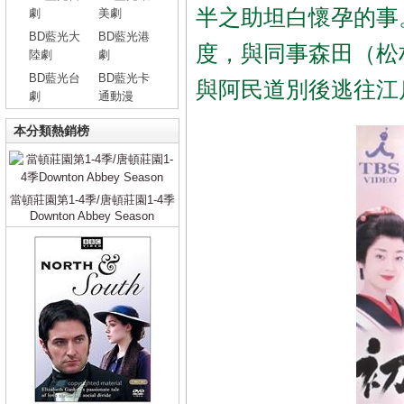
半之助坦白懷孕的事
劇
美劇
BD藍光大
BD藍光港
度，與同事森田（松
陸劇
劇
BD藍光台
BD藍光卡
與阿民道別後逃往江
劇
通動漫
本分類熱銷榜
當頓莊園第1-4季/唐頓莊園1-4季
Downton Abbey Season