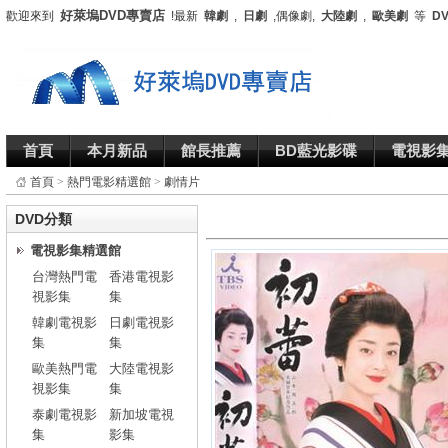
好萊塢DVD專賣店
歡迎來到
!最新
韓劇
,
日劇
,偶像劇,
大陸劇
,
歐美劇
等
D
首頁
本月新品
館長推薦
BD藍光影碟
電視影
首頁
>
熱門電影精選館
>
劇情片
DVD分類
電視影集精選館
台灣熱門電
香港電視影
視影集
集
韓劇電視影
日劇電視影
集
集
歐美熱門電
大陸電視影
視影集
集
泰劇電視影
新加坡電視
集
影集