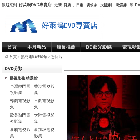
好萊塢DVD專賣店
歡迎來到
!最新
韓劇
,
日劇
,偶像劇,
大陸劇
,
歐美劇
等
D
首頁
本月新品
館長推薦
BD藍光影碟
電視影
首頁
>
熱門電影精選館
>
恐怖片
DVD分類
電視影集精選館
台灣熱門電
香港電視影
視影集
集
韓劇電視影
日劇電視影
集
集
歐美熱門電
大陸電視影
視影集
集
泰劇電視影
新加坡電視
集
影集