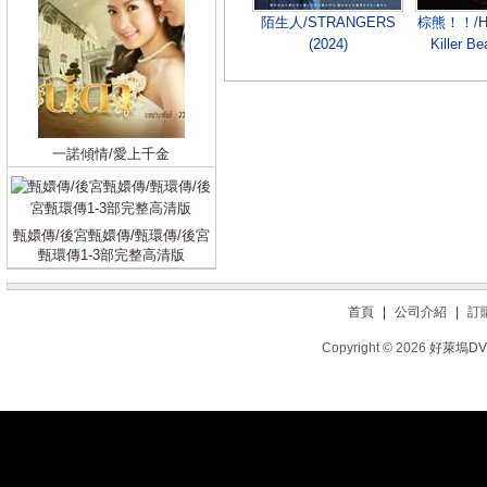
陌生人/STRANGERS
棕熊！！/Hig
(2024)
Killer 
(2
一諾傾情/愛上千金
甄嬛傳/後宮甄嬛傳/甄環傳/後宮
甄環傳1-3部完整高清版
首頁
|
公司介紹
|
訂
Copyright © 2026
好萊塢D