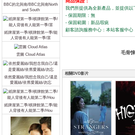
商品保證：
BBC的北與南/BBC北與南North
我們所提供為全新產品，並提供以
and South
- 保固期限：無
- 保固範圍：新品瑕疵
顧客諮詢服務中心：本站客服中心
紙牌屋第一季/棋牌館第一季/能
人背後有人能第一季/眾
毛骨悚
雲圖 Cloud Atlas
相關DVD影片
依然愛麗絲/我想念我自己/還是
愛麗絲/依舊愛麗絲/勿忘
紙牌屋第二季/棋牌館第二季/能
人背後有人能第二季/Hou