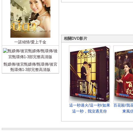
相關DVD影片
一諾傾情/愛上千金
甄嬛傳/後宮甄嬛傳/甄環傳/後宮
甄環傳1-3部完整高清版
這一秒過火/這一秒/如果
百花殺/我
這一秒，我沒遇見你
東風信 
(2026)