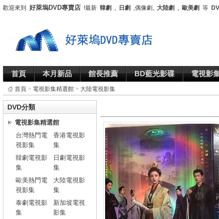
好萊塢DVD專賣店
歡迎來到
!最新
韓劇
,
日劇
,偶像劇,
大陸劇
,
歐美劇
等
D
首頁
本月新品
館長推薦
BD藍光影碟
電視影
首頁
>
電視影集精選館
>
大陸電視影集
DVD分類
電視影集精選館
台灣熱門電
香港電視影
視影集
集
韓劇電視影
日劇電視影
集
集
歐美熱門電
大陸電視影
視影集
集
泰劇電視影
新加坡電視
集
影集