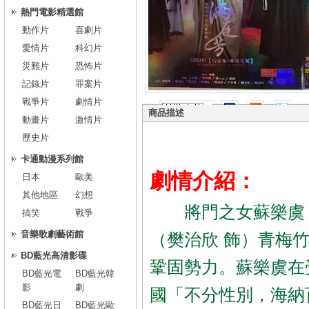
熱門電影精選館
動作片
喜劇片
愛情片
科幻片
災難片
恐怖片
記錄片
罪案片
戰爭片
劇情片
商品描述
動畫片
激情片
歷史片
卡通動漫系列館
劇情介紹：
日本
歐美
其他地區
幻想
將門之女蘇樂虞（
搞笑
戰爭
音樂歌劇藝術館
（樊治欣 飾）青梅
BD藍光高清影碟
鞏固勢力。蘇樂虞在
BD藍光電
BD藍光韓
影
劇
國「不分性別，海納
BD藍光日
BD藍光歐