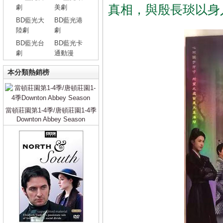
真相，與殷長琰以身
劇
美劇
BD藍光大
BD藍光港
陸劇
劇
BD藍光台
BD藍光卡
劇
通動漫
本分類熱銷榜
當頓莊園第1-4季/唐頓莊園1-4季
Downton Abbey Season