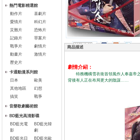
熱門電影精選館
動作片
喜劇片
愛情片
科幻片
災難片
恐怖片
記錄片
罪案片
戰爭片
劇情片
商品描述
動畫片
激情片
歷史片
劇情介紹：
卡通動漫系列館
特務機構雪衣衛首領風作人奉嘉帝之命
日本
歐美
背後有人正在布局更大的陰謀……
其他地區
幻想
搞笑
戰爭
音樂歌劇藝術館
BD藍光高清影碟
BD藍光電
BD藍光韓
影
劇
BD藍光日
BD藍光歐