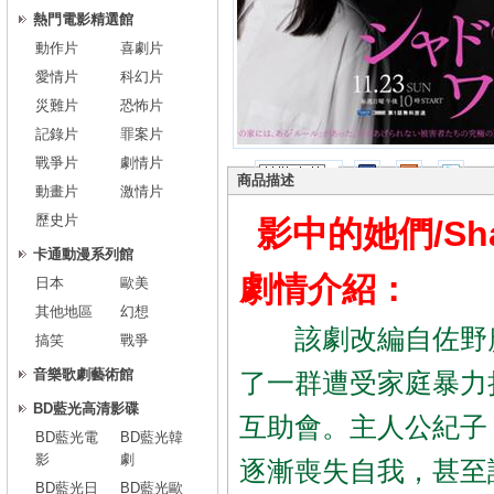
熱門電影精選館
動作片
喜劇片
愛情片
科幻片
災難片
恐怖片
記錄片
罪案片
戰爭片
劇情片
商品描述
動畫片
激情片
歷史片
影中的她們/Sha
卡通動漫系列館
劇情介紹：
日本
歐美
其他地區
幻想
該劇改編自佐野廣
搞笑
戰爭
音樂歌劇藝術館
了一群遭受家庭暴力
BD藍光高清影碟
互助會。主人公紀子
BD藍光電
BD藍光韓
影
劇
逐漸喪失自我，甚至
BD藍光日
BD藍光歐