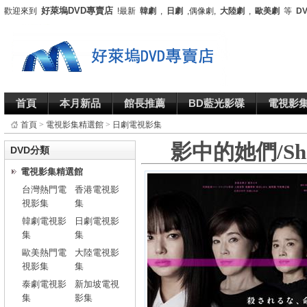
好萊塢DVD專賣店
歡迎來到
!最新
韓劇
,
日劇
,偶像劇,
大陸劇
,
歐美劇
等
D
首頁
本月新品
館長推薦
BD藍光影碟
電視影
首頁
>
電視影集精選館
>
日劇電視影集
影中的她們/Sha
DVD分類
電視影集精選館
台灣熱門電
香港電視影
視影集
集
韓劇電視影
日劇電視影
集
集
歐美熱門電
大陸電視影
視影集
集
泰劇電視影
新加坡電視
集
影集