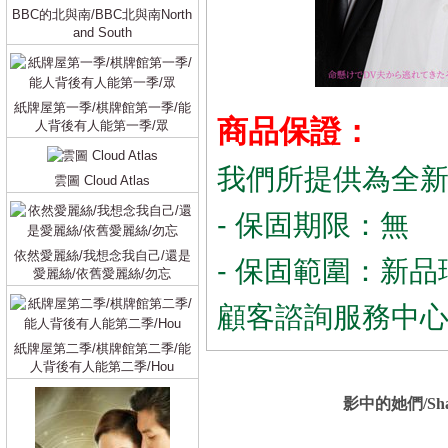
BBC的北與南/BBC北與南North
and South
紙牌屋第一季/棋牌館第一季/能
商品保證：
人背後有人能第一季/眾
我們所提供為全
雲圖 Cloud Atlas
- 保固期限：無
依然愛麗絲/我想念我自己/還是
- 保固範圍：新品
愛麗絲/依舊愛麗絲/勿忘
顧客諮詢服務中
紙牌屋第二季/棋牌館第二季/能
人背後有人能第二季/Hou
影中的她們/Sha