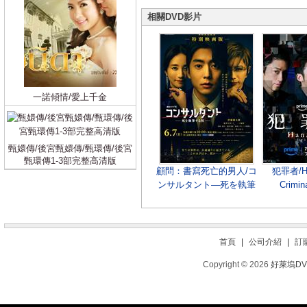
相關DVD影片
一諾傾情/愛上千金
甄嬛傳/後宮甄嬛傳/甄環傳/後宮
甄環傳1-3部完整高清版
顧問：書寫死亡的男人/コ
犯罪者/Ha
ンサルタント―死を執筆
Crimin
する男―/Consultant
(2026)
首頁
|
公司介紹
|
訂
Copyright © 2026
好萊塢D