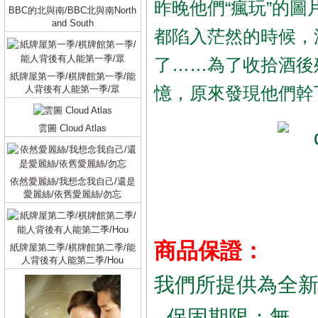
昨晚他們“瘋玩”的
BBC的北與南/BBC北與南North
and South
都陷入茫然的時候，
了……為了收拾酒後
紙牌屋第一季/棋牌館第一季/能
憶，原來發現他們幹
人背後有人能第一季/眾
雲圖 Cloud Atlas
依然愛麗絲/我想念我自己/還是
愛麗絲/依舊愛麗絲/勿忘
商品保證：
紙牌屋第二季/棋牌館第二季/能
人背後有人能第二季/Hou
我們所提供為全
- 保固期限：無