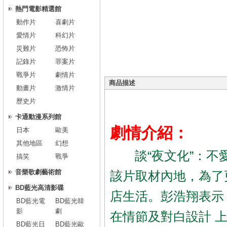
熱門電影精選館
動作片
喜劇片
愛情片
科幻片
災難片
恐怖片
記錄片
罪案片
戰爭片
劇情片
商品描述
動畫片
激情片
歷史片
卡通動漫系列館
劇情介紹：
日本
歐美
其他地區
幻想
談“夜文化”：不
搞笑
戰爭
音樂歌劇藝術館
該片取材內地，為了
BD藍光高清影碟
店生活。彭浩翔表示
BD藍光電
BD藍光韓
影
劇
在情節及對白設計 
BD藍光日
BD藍光歐