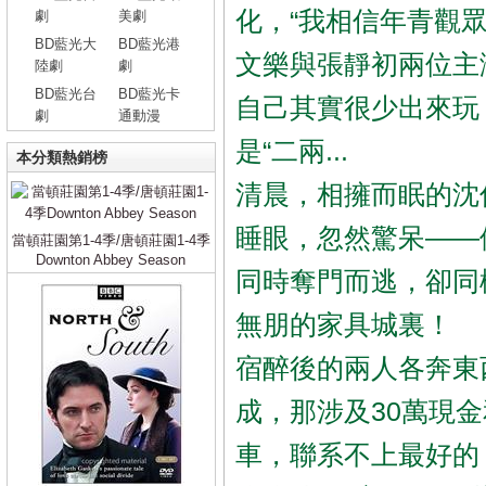
化，“我相信年青觀
劇
美劇
BD藍光大
BD藍光港
文樂與張靜初兩位主演
陸劇
劇
BD藍光台
BD藍光卡
自己其實很少出來玩
劇
通動漫
是“二兩...
本分類熱銷榜
清晨，相擁而眠的沈
睡眼，忽然驚呆——
當頓莊園第1-4季/唐頓莊園1-4季
Downton Abbey Season
同時奪門而逃，卻同
無朋的家具城裏！
宿醉後的兩人各奔東
成，那涉及30萬現
車，聯系不上最好的