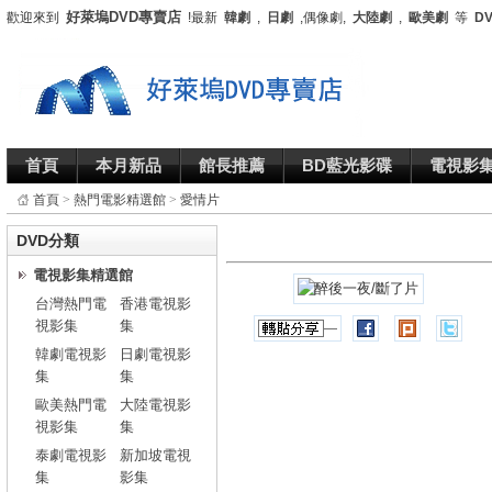
好萊塢DVD專賣店
歡迎來到
!最新
韓劇
,
日劇
,偶像劇,
大陸劇
,
歐美劇
等
D
首頁
本月新品
館長推薦
BD藍光影碟
電視影
首頁
>
熱門電影精選館
>
愛情片
DVD分類
電視影集精選館
台灣熱門電
香港電視影
視影集
集
韓劇電視影
日劇電視影
集
集
歐美熱門電
大陸電視影
視影集
集
泰劇電視影
新加坡電視
集
影集