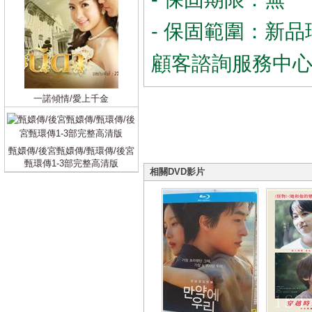
- 保固範圍：新品
顧客諮詢服務中
一諾傾情/愛上千金
甄嬛傳/後宮甄嬛傳/甄環傳/後宮
甄環傳1-3部完整高清版
相關DVD影片