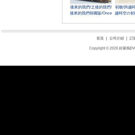
後來的我們/之後的我們/
初吻/跨越
後來的我們韓國版/Once
越時空の初吻/
We Were Us (藍光版)
初吻/1st K
首頁
|
公司介紹
|
訂
Copyright © 2026
好萊塢D